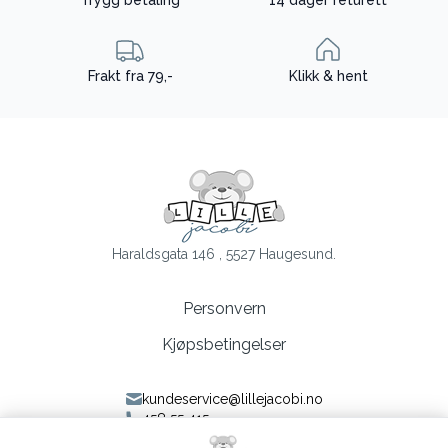
Trygg betaling
14 dager returett
Frakt fra 79,-
Klikk & hent
Haraldsgata 146 , 5527 Haugesund.
Personvern
Kjøpsbetingelser
kundeservice@lillejacobi.no
458 55 415
Følg oss på Facebook