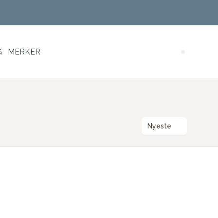
G
MERKER
Search (
Nyeste