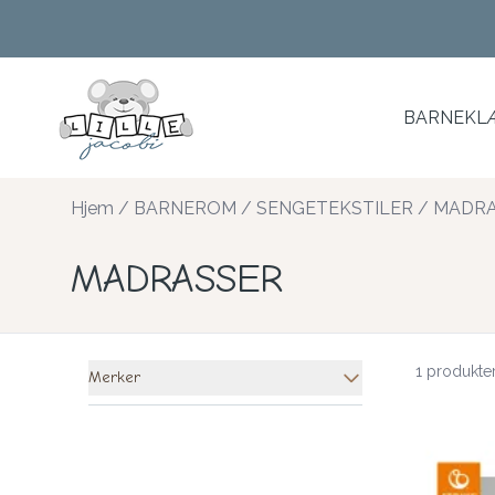
Skip to main content
BARNEKLÆ
Hjem
/
BARNEROM
/
SENGETEKSTILER
/
MADRA
MADRASSER
1 produkte
Merker