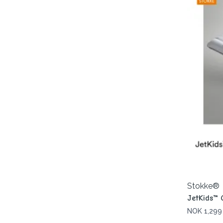
Stokke®
JetKids™ 
NOK 1,299