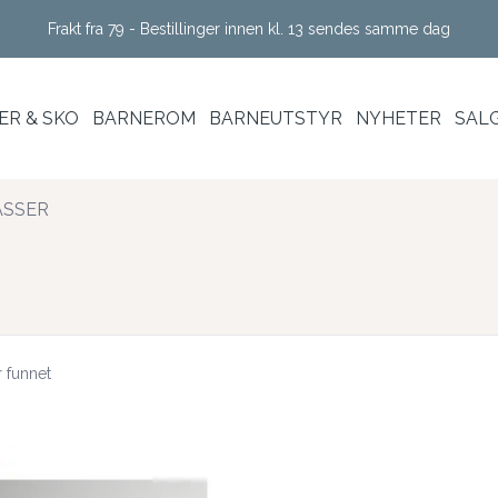
Frakt fra 79 - Bestillinger innen kl. 13 sendes samme dag
R & SKO
BARNEROM
BARNEUTSTYR
NYHETER
SAL
SSER
r funnet