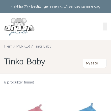
Skip to main content
Frakt fra 79 - Bestillinger innen kl. 13 sendes samme dag
Hjem
/
MERKER
/
Tinka Baby
Tinka Baby
Nyeste
8 produkter funnet