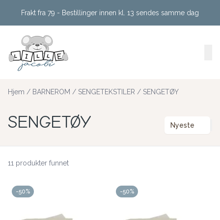
Skip to main content
Frakt fra 79 - Bestillinger innen kl. 13 sendes samme dag
Hjem
/
BARNEROM
/
SENGETEKSTILER
/
SENGETØY
SENGETØY
Nyeste
11 produkter funnet
-50%
-50%