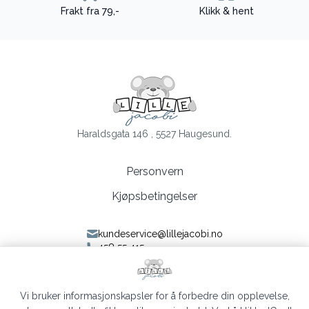
Frakt fra 79,-
Klikk & hent
Haraldsgata 146 , 5527 Haugesund.
Personvern
Kjøpsbetingelser
kundeservice@lillejacobi.no
458 55 415
Følg oss på Facebook
Følg oss på Instagram
Vi bruker informasjonskapsler for å forbedre din opplevelse,