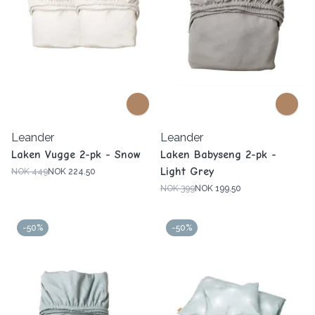
Leander
Leander
Laken Vugge 2-pk - Snow
Laken Babyseng 2-pk -
Light Grey
NOK 449
NOK 224.50
NOK 399
NOK 199.50
-50%
-50%