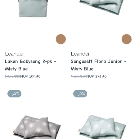
Leander
Leander
Laken Babyseng 2-pk -
Sengesett Flora Junior -
Misty Blue
Misty Blue
NOK 399
NOK 199.50
NOK 549
NOK 274.50
-50%
-50%