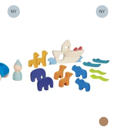
NY
NY