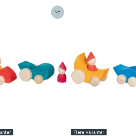
NY
ianter
Flere Varianter