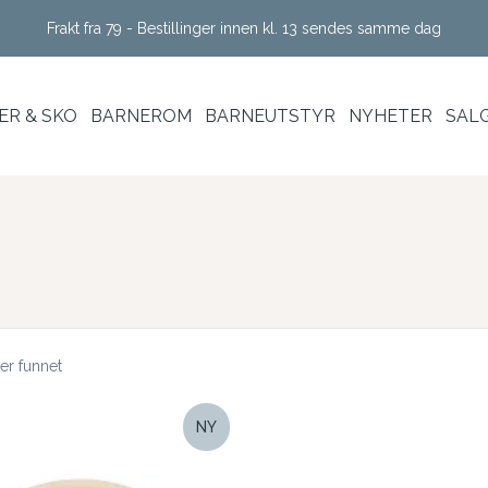
Frakt fra 79 - Bestillinger innen kl. 13 sendes samme dag
R & SKO
BARNEROM
BARNEUTSTYR
NYHETER
SAL
er funnet
NY