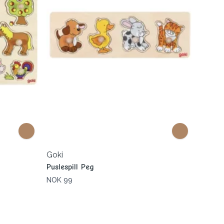
Goki
Puslespill Peg
NOK 99