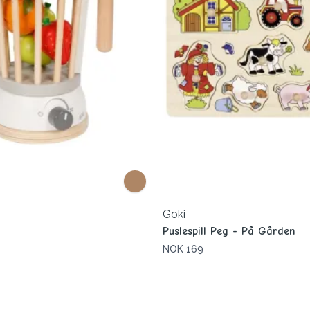
Goki
Puslespill Peg - På Gården
NOK 169