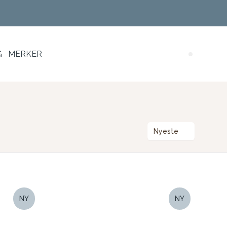
G
MERKER
Search (
Nyeste
NY
NY