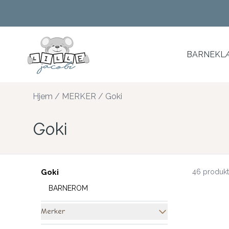
Skip to main content
BARNEKLÆ
Hjem
/
MERKER
/
Goki
Goki
Goki
46 produkt
BARNEROM
Merker