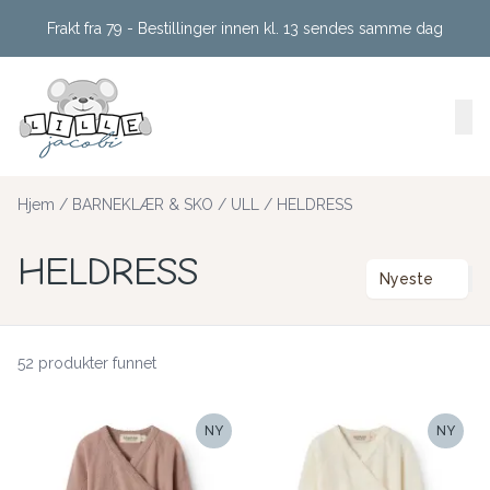
Skip to main content
Frakt fra 79 - Bestillinger innen kl. 13 sendes samme dag
Hjem
/
BARNEKLÆR & SKO
/
ULL
/
HELDRESS
HELDRESS
Nyeste
52 produkter funnet
NY
NY