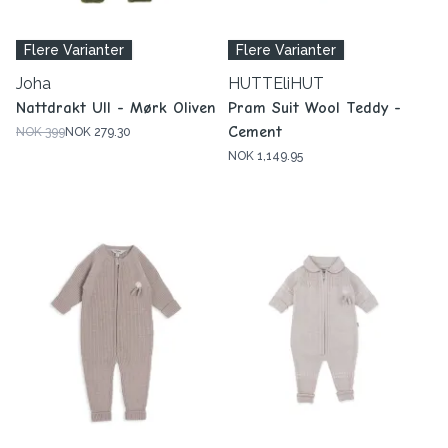
Flere Varianter
Flere Varianter
Joha
HUTTEliHUT
Nattdrakt Ull - Mørk Oliven
Pram Suit Wool Teddy -
Cement
NOK 399
NOK 279.30
NOK 1,149.95