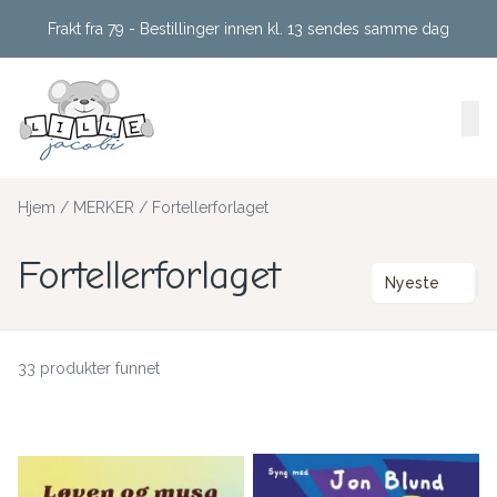
Skip to main content
Frakt fra 79 - Bestillinger innen kl. 13 sendes samme dag
Hjem
/
MERKER
/
Fortellerforlaget
Fortellerforlaget
Nyeste
33 produkter funnet