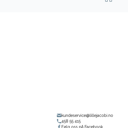
kundeservice@lillejacobi.no
458 55 415
Følg oss på Facebook