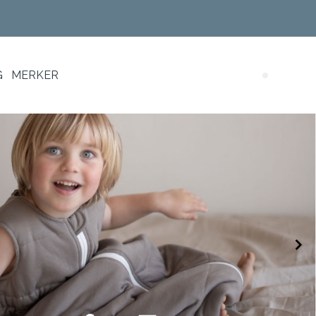
G
MERKER
Search (