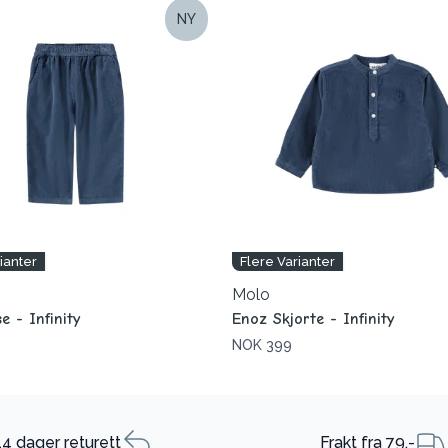
NY
ianter
Flere Varianter
Molo
e - Infinity
Enoz Skjorte - Infinity
NOK 399
14 dager returett
Frakt fra 79,-