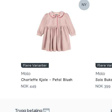
NY
Flere Varianter
Flere Var
Molo
Molo
Charlette Kjole - Petal Blush
Sois Buks
NOK 449
NOK 399
Trygg betaling