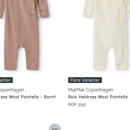
ianter
Flere Varianter
Copenhagen
MarMar Copenhagen
ress Wool Pointelle - Burnt
Rula Heldress Wool Pointelle 
NOK 599
NY