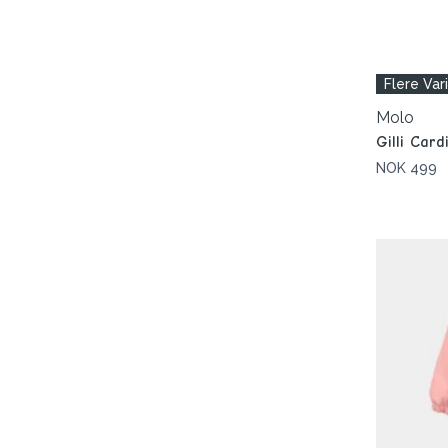
Flere Var
Molo
Gilli Car
NOK 499