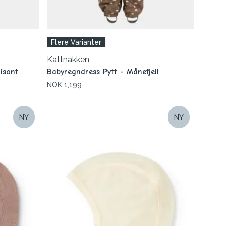
Flere Varianter
Kattnakken
isont
Babyregndress Pytt - Månefjell
NOK 1,199
NY
NY