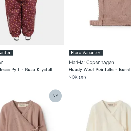
ianter
Flere Varianter
en
MarMar Copenhagen
ress Pytt - Rosa Krystall
Hoody Wool Pointelle - Burnt
NOK 199
NY