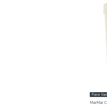
Flere Var
MarMar 