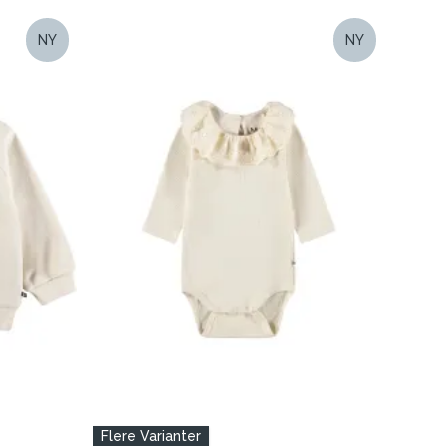
NY
NY
Flere Varianter