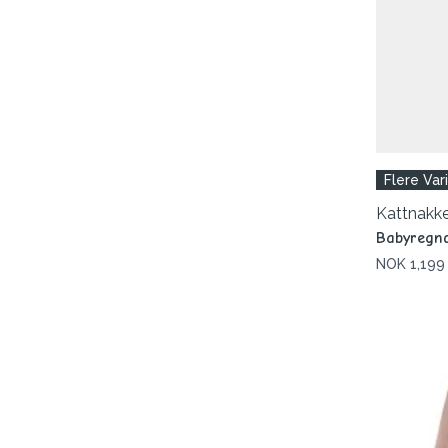
Flere Var
Kattnakk
Babyregnd
NOK 1,199