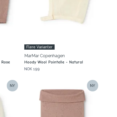
Flere Varianter
MarMar Copenhagen
 Rose
Hoody Wool Pointelle - Natural
NOK 199
NY
NY