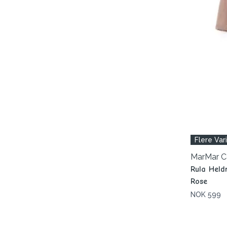
Flere Var
MarMar 
Rula Held
Rose
NOK 599