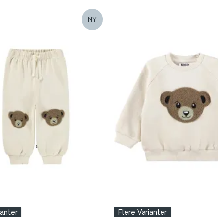
NY
ianter
Flere Varianter