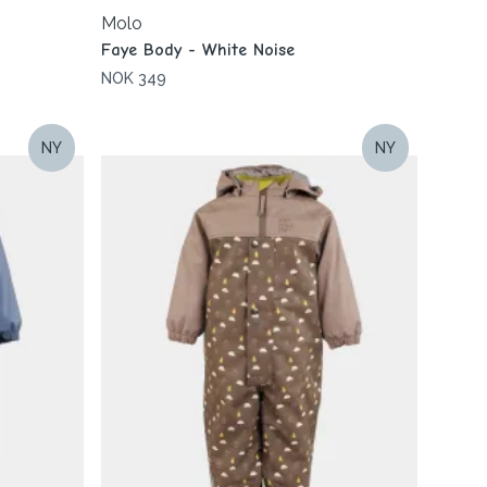
Molo
Faye Body - White Noise
NOK 349
NY
NY