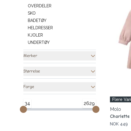
OVERDELER
SKO
BADETØY
HELDRESSER
KJOLER
UNDERTØY
Merker
Størrelse
Farge
Flere Var
34
2629
Molo
Charlette 
NOK 449