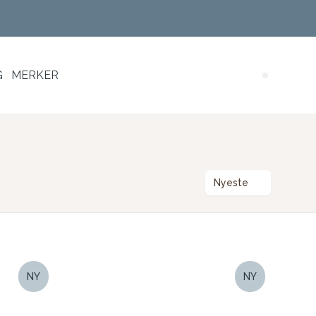
G
MERKER
Search (
Nyeste
NY
NY