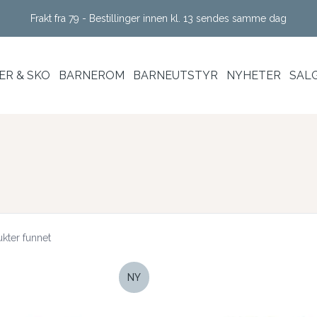
Frakt fra 79 - Bestillinger innen kl. 13 sendes samme dag
R & SKO
BARNEROM
BARNEUTSTYR
NYHETER
SAL
kter funnet
NY