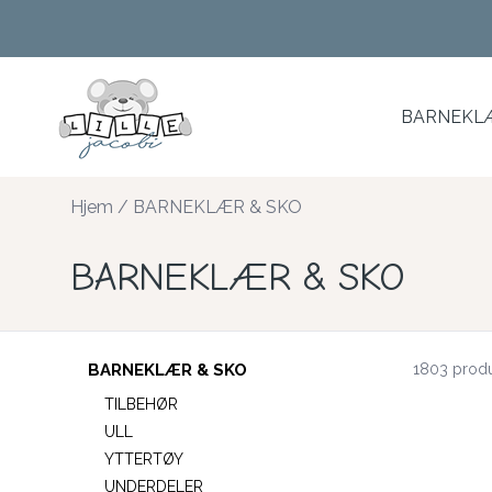
Skip to main content
BARNEKLÆ
Hjem
/
BARNEKLÆR & SKO
BARNEKLÆR & SKO
BARNEKLÆR & SKO
1803 produ
TILBEHØR
ULL
YTTERTØY
UNDERDELER