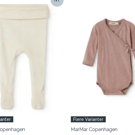
ianter
Flere Varianter
Copenhagen
MarMar Copenhagen