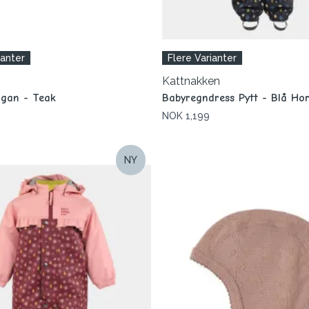
ianter
Flere Varianter
Kattnakken
digan - Teak
Babyregndress Pytt - Blå Hor
NOK 1,199
NY