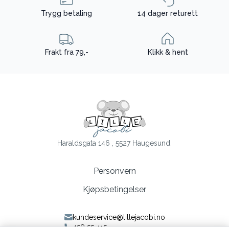
Trygg betaling
14 dager returett
Frakt fra 79,-
Klikk & hent
Haraldsgata 146 , 5527 Haugesund.
Personvern
Kjøpsbetingelser
kundeservice@lillejacobi.no
458 55 415