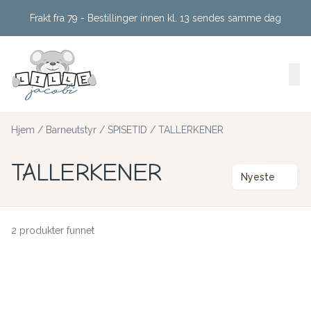
Skip to main content
Frakt fra 79 - Bestillinger innen kl. 13 sendes samme dag
Hjem
/
Barneutstyr
/
SPISETID
/
TALLERKENER
TALLERKENER
Nyeste
2 produkter funnet